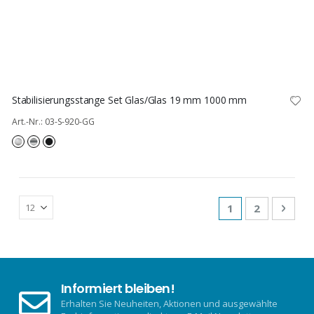
Stabilisierungsstange Set Glas/Glas 19 mm 1000 mm
Art.-Nr.: 03-S-920-GG
Seite
Sie lesen gerade
Seite
Seite
Weit
1
2
Informiert bleiben!
Erhalten Sie Neuheiten, Aktionen und ausgewählte