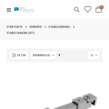
Artik
0
Navigation
Cart
umschalten
STARTSEITE
ZUBEHÖR
STABILISIERUNG
STABISTANGEN-SETS
Absteigend
FILTER
sortieren