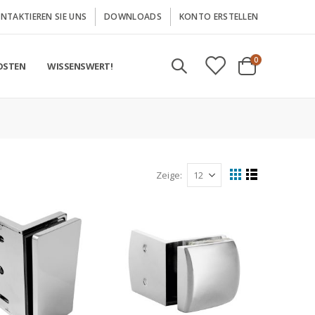
NTAKTIEREN SIE UNS
DOWNLOADS
KONTO ERSTELLEN
Artikel
0
OSTEN
WISSENSWERT!
Cart
Zeige
Anzeigen
Liste
Liste
als