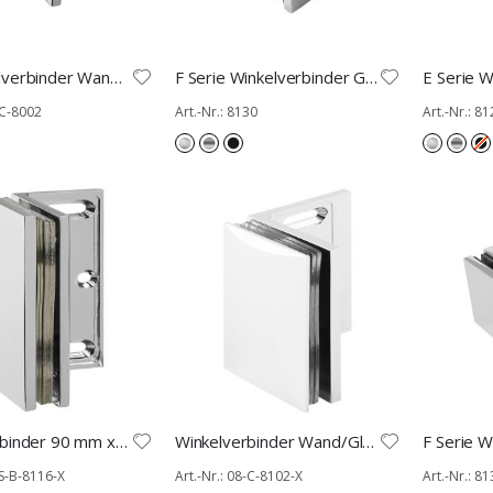
KN Winkelverbinder Wand Glas 90°
F Serie Winkelverbinder GW 90°
-C-8002
Art.-Nr.: 8130
Art.-Nr.: 8
Winkelverbinder 90 mm x 50 mm Wand/Glas 90° mit Langloch
Winkelverbinder Wand/Glas 90° mit Langloch
-S-B-8116-X
Art.-Nr.: 08-C-8102-X
Art.-Nr.: 8