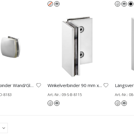
Längsverbinder Wand/Glas 180°
Winkelverbinder 90 mm x 50 mm Glas/Glas 90°
0-D-8183
Art.-Nr.: 09-S-B-8115
Art.-Nr.: 0