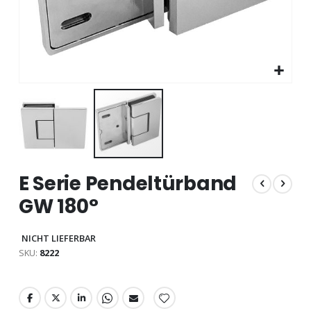
Zum
E Serie Pendeltürband
Anfang
der
GW 180°
Bildgalerie
springen
NICHT LIEFERBAR
SKU
8222