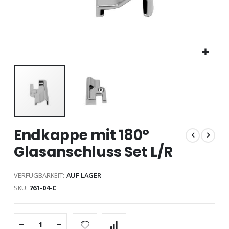
Zum
Endkappe mit 180°
Anfang
der
Glasanschluss Set L/R
Bildgalerie
springen
VERFÜGBARKEIT:
AUF LAGER
SKU
761-04-C