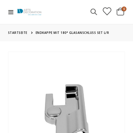
Artik
0
Navigation
Cart
umschalten
STARTSEITE
ENDKAPPE MIT 180° GLASANSCHLUSS SET L/R
Zum
Ende
der
Bildgalerie
springen