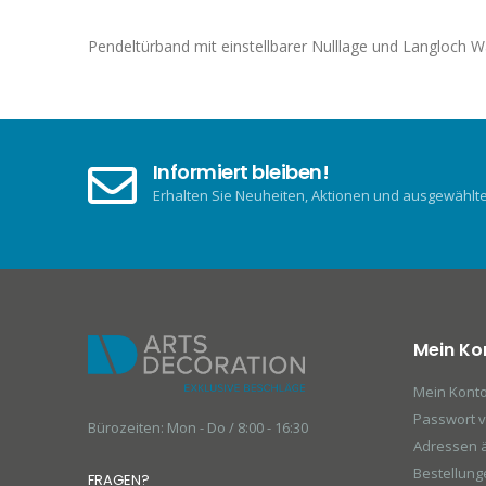
Bildgalerie
springen
Pendeltürband mit einstellbarer Nulllage und Langloch 
Informiert bleiben!
Erhalten Sie Neuheiten, Aktionen und ausgewählte 
Mein Ko
Mein Kont
Passwort 
Bürozeiten: Mon - Do / 8:00 - 16:30
Adressen 
Bestellung
FRAGEN?