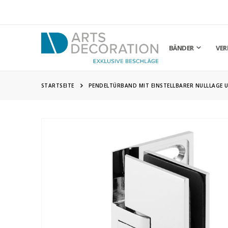
BÄNDER
VER
STARTSEITE
PENDELTÜRBAND MIT EINSTELLBARER NULLLAGE 
Zum
Ende
der
Bildgalerie
springen