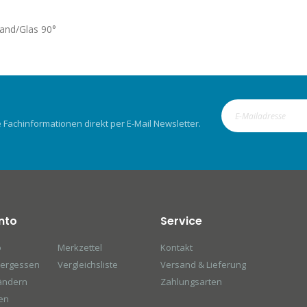
Wand/Glas 90°
Fachinformationen direkt per E-Mail Newsletter.
nto
Service
o
Merkzettel
Kontakt
vergessen
Vergleichsliste
Versand & Lieferung
ändern
Zahlungsarten
en