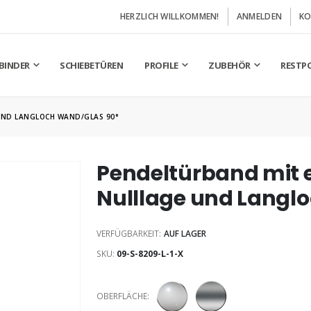
HERZLICH WILLKOMMEN!
ANMELDEN
KO
BINDER
SCHIEBETÜREN
PROFILE
ZUBEHÖR
RESTP
UND LANGLOCH WAND/GLAS 90°
Pendeltürband mit e
Nulllage und Langl
VERFÜGBARKEIT:
AUF LAGER
SKU
09-S-8209-L-1-X
OBERFLÄCHE