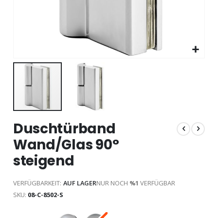
Zum
Duschtürband
Anfang
der
Wand/Glas 90°
Bildgalerie
springen
steigend
VERFÜGBARKEIT:
AUF LAGER
NUR NOCH
%1
VERFÜGBAR
SKU
08-C-8502-S