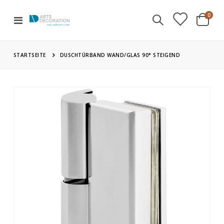
Artik
0
Navigation
Cart
umschalten
STARTSEITE
DUSCHTÜRBAND WAND/GLAS 90° STEIGEND
Zum
Ende
der
Bildgalerie
springen