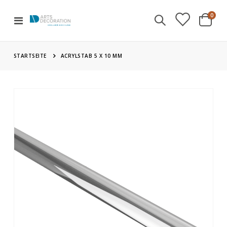
Artik
0
Navigation
Cart
umschalten
STARTSEITE
ACRYLSTAB 5 X 10 MM
Zum
Ende
der
Bildgalerie
springen