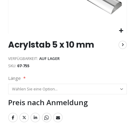
Zum
Acrylstab 5 x 10 mm
Anfang
der
Bildgalerie
VERFÜGBARKEIT:
AUF LAGER
springen
SKU
07-755
Länge
Preis nach Anmeldung