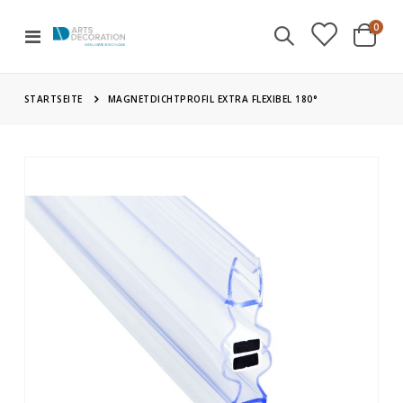
Artik
0
Navigation
Cart
umschalten
STARTSEITE
MAGNETDICHTPROFIL EXTRA FLEXIBEL 180°
Zum
Ende
der
Bildgalerie
springen