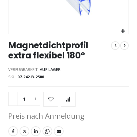
Zum
Magnetdichtprofil
Anfang
der
extra flexibel 180°
Bildgalerie
springen
VERFÜGBARKEIT:
AUF LAGER
SKU
07-242-B-2500
Preis nach Anmeldung