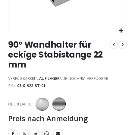
Zum
90° Wandhalter für
Anfang
der
eckige Stabistange 22
Bildgalerie
springen
mm
VERFÜGBARKEIT:
AUF LAGER
NUR NOCH
%1
VERFÜGBAR
SKU
03-S-922-ST-01
OBERFLÄCHE
Preis nach Anmeldung