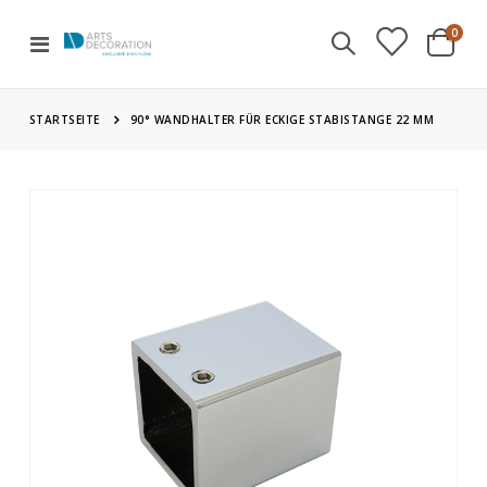
Artik
0
Navigation
Cart
umschalten
STARTSEITE
90° WANDHALTER FÜR ECKIGE STABISTANGE 22 MM
Zum
Ende
der
Bildgalerie
springen