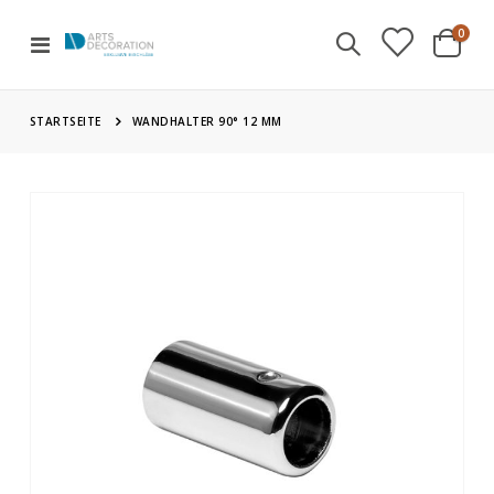
Artik
0
Navigation
Cart
umschalten
STARTSEITE
WANDHALTER 90° 12 MM
Zum
Ende
der
Bildgalerie
springen