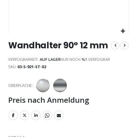
Zum
Wandhalter 90° 12 mm
Anfang
der
Bildgalerie
VERFÜGBARKEIT:
AUF LAGER
NUR NOCH
%1
VERFÜGBAR
springen
SKU
03-S-921-ST-02
OBERFLÄCHE
Preis nach Anmeldung