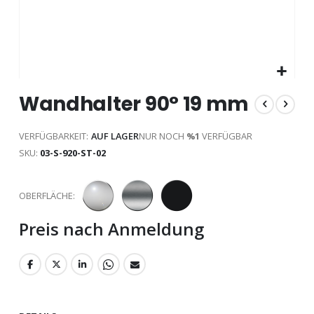
Zum
Wandhalter 90° 19 mm
Anfang
der
Bildgalerie
VERFÜGBARKEIT:
AUF LAGER
NUR NOCH
%1
VERFÜGBAR
springen
SKU
03-S-920-ST-02
OBERFLÄCHE
Preis nach Anmeldung