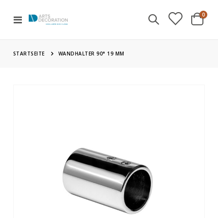
Artik
0
Navigation
Cart
umschalten
STARTSEITE
WANDHALTER 90° 19 MM
Zum
Ende
der
Bildgalerie
springen