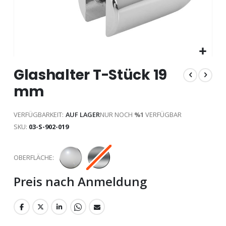
Zum
Glashalter T-Stück 19
Anfang
der
mm
Bildgalerie
springen
VERFÜGBARKEIT:
AUF LAGER
NUR NOCH
%1
VERFÜGBAR
SKU
03-S-902-019
OBERFLÄCHE
Preis nach Anmeldung