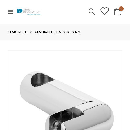
Artik
0
Navigation
Cart
umschalten
STARTSEITE
GLASHALTER T-STÜCK 19 MM
Zum
Ende
der
Bildgalerie
springen